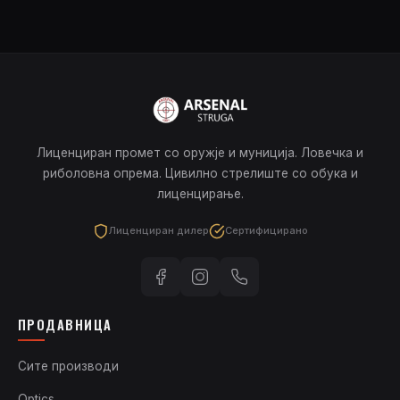
Лиценциран промет со оружје и муниција. Ловечка и
риболовна опрема. Цивилно стрелиште со обука и
лиценцирање.
Лиценциран дилер
Сертифицирано
ПРОДАВНИЦА
Сите производи
Optics