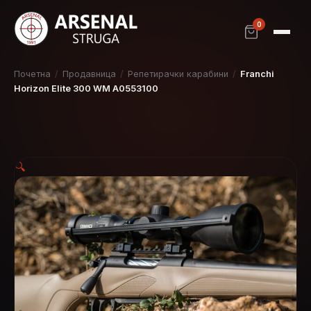
0
Почетна
/
Продавница
/
Репетирачки карабини
/
Franchi
Horizon Elite 300 WM A0553100
🔍