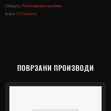
so
Category:
Репетирачки карабини
10
Brand:
CZ Firearms
quantity
ПОВРЗАНИ ПРОИЗВОДИ