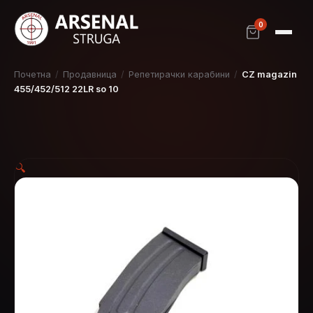
0
Почетна
/
Продавница
/
Репетирачки карабини
/
CZ magazin
455/452/512 22LR so 10
🔍