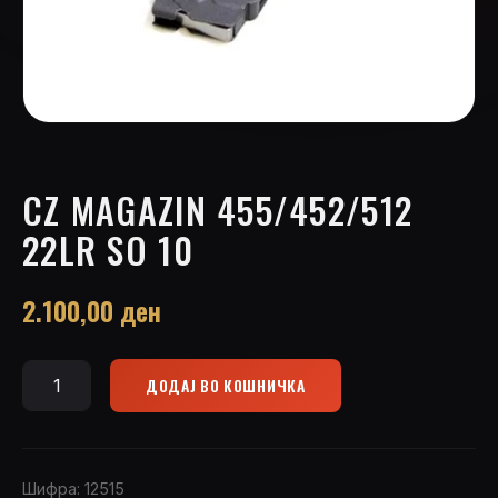
CZ MAGAZIN 455/452/512
22LR SO 10
2.100,00
ден
ДОДАЈ ВО КОШНИЧКА
CZ
magazin
455/452/512
22LR
Шифра:
12515