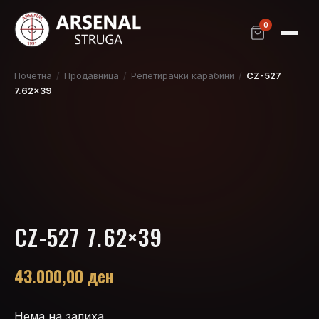
0
Почетна
/
Продавница
/
Репетирачки карабини
/
CZ-527
7.62×39
CZ-527 7.62×39
43.000,00
ден
Нема на залиха