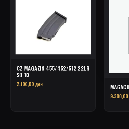
CZ MAGAZIN 455/452/512 22LR
SO 10
2.100,00
ден
MAGACI
9.300,0