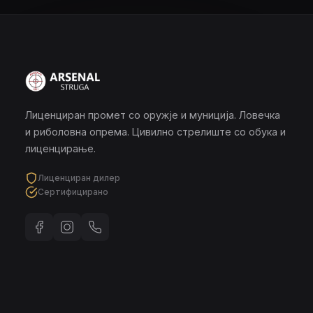
Лиценциран промет со оружје и муниција. Ловечка
и риболовна опрема. Цивилно стрелиште со обука и
лиценцирање.
Лиценциран дилер
Сертифицирано