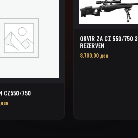
OKVIR ZA CZ 550/750 
REZERVEN
8.700,00
ден
N CZ550/750
0
ден