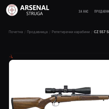
ЗА НАС
ПРОДАВН
Почетна
/
Продавница
/
Репетирачки карабини
/
CZ 557 S
🔍