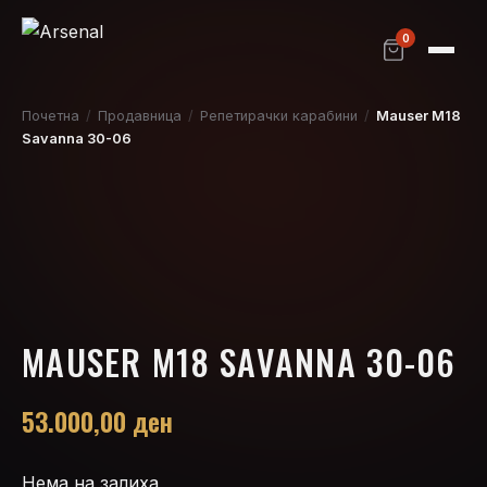
0
Почетна
/
Продавница
/
Репетирачки карабини
/
Mauser M18
Savanna 30-06
MAUSER M18 SAVANNA 30-06
53.000,00
ден
Нема на залиха