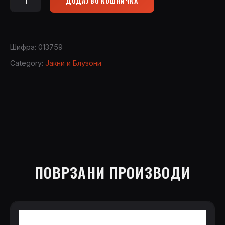
ДОДАЈ ВО КОШНИЧКА
Jacket
RAMBOUILLET
Percussion
1374
Шифра:
013759
quantity
Category:
Јакни и Блузони
ПОВРЗАНИ ПРОИЗВОДИ