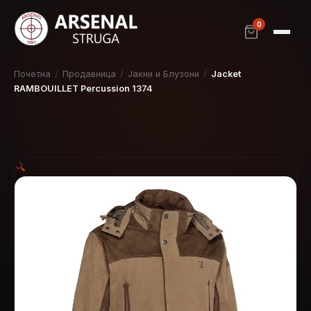
0
Почетна
/
Продавница
/
Јакни и Блузони
/
Jacket
RAMBOUILLET Percussion 1374
🔍