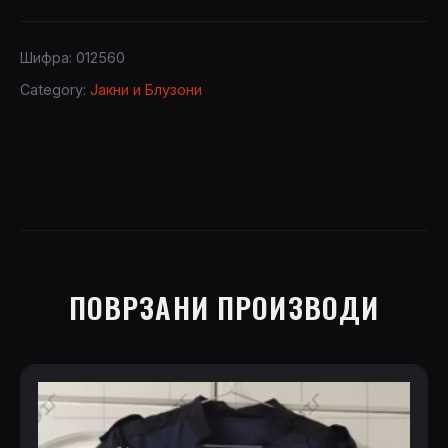
IMPERLIGHT
13116
quantity
Шифра:
012560
Category:
Јакни и Блузони
ПОВРЗАНИ ПРОИЗВОДИ