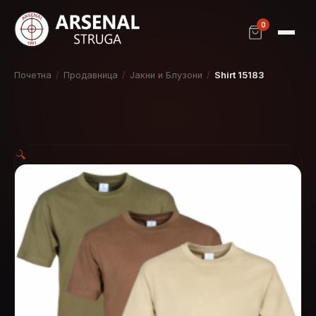
0
Почетна
/
Продавница
/
Јакни и Блузони
/
Shirt 15183
🔍