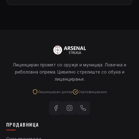
Лиценциран промет со оружје и муниција. Ловечка и
риболовна опрема. Цивилно стрелиште со обука и
лиценцирање.
Лиценциран дилер
Сертифицирано
ПРОДАВНИЦА
Сите производи