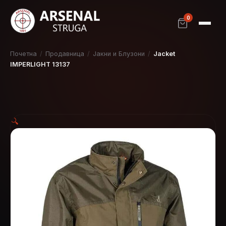
0
Почетна
/
Продавница
/
Јакни и Блузони
/
Jacket
IMPERLIGHT 13137
🔍