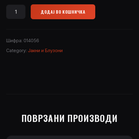
ДОДАЈ ВО КОШНИЧКА
Jacket
IMPERLIGHT
13137
quantity
Шифра:
014056
Category:
Јакни и Блузони
ПОВРЗАНИ ПРОИЗВОДИ