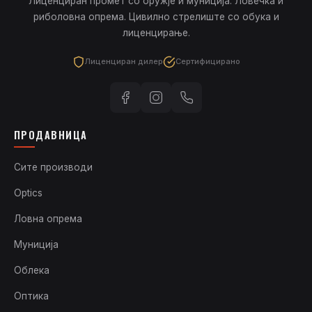
Лиценциран промет со оружје и муниција. Ловечка и
риболовна опрема. Цивилно стрелиште со обука и
лиценцирање.
Лиценциран дилер
Сертифицирано
ПРОДАВНИЦА
Сите производи
Optics
Ловна опрема
Муниција
Облека
Оптика