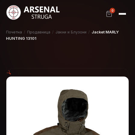
0
Почетна
/
Продавница
/
Јакни и Блузони
/
Jacket MARLY
HUNTING 13101
🔍