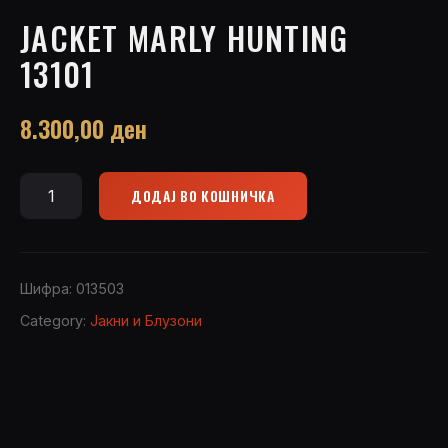
JACKET MARLY HUNTING
13101
8.300,00
ден
ДОДАЈ ВО КОШНИЧКА
Jacket
MARLY
HUNTING
13101
Шифра:
013503
quantity
Category:
Јакни и Блузони