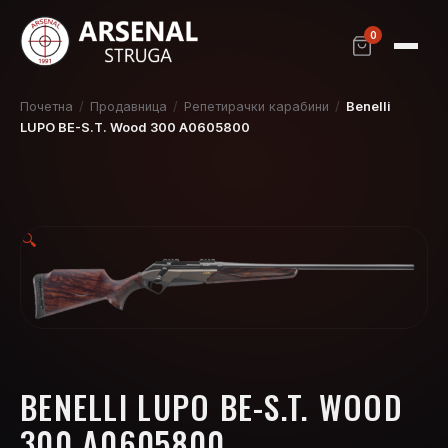
0
Почетна
/
Продавница
/
Репетирачки карабини
/
Benelli
LUPO BE-S.T. Wood 300 A0605800
🔍
BENELLI LUPO BE-S.T. WOOD
300 A0605800