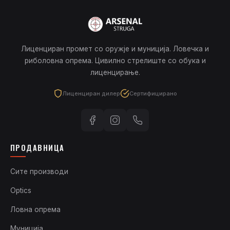
Лиценциран промет со оружје и муниција. Ловечка и
риболовна опрема. Цивилно стрелиште со обука и
лиценцирање.
Лиценциран дилер
Сертифицирано
ПРОДАВНИЦА
Сите производи
Optics
Ловна опрема
Муниција