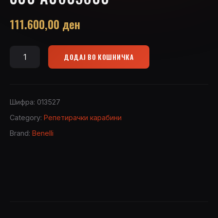
111.600,00
ден
ДОДАЈ ВО КОШНИЧКА
Benelli
LUPO
BE-
S.T.
Шифра:
013527
Wood
Category:
Репетирачки карабини
300
Brand:
Benelli
A0605800
quantity