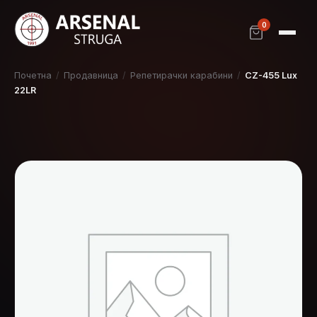
0
Почетна
/
Продавница
/
Репетирачки карабини
/
CZ-455 Lux
22LR