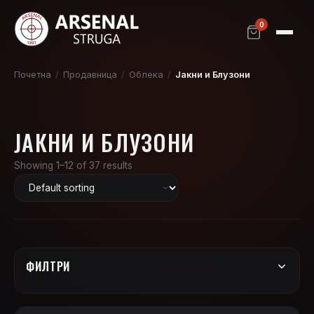
0
Почетна
/
Продавница
/
Облека
/
Јакни и Блузони
ЈАКНИ И БЛУЗОНИ
Showing 1–12 of 37 results
ФИЛТРИ