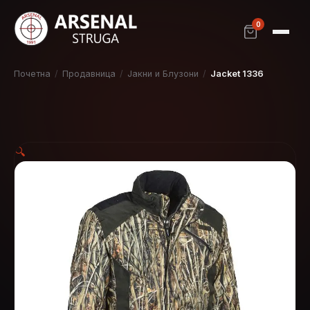
0
Почетна
/
Продавница
/
Јакни и Блузони
/
Jacket 1336
🔍