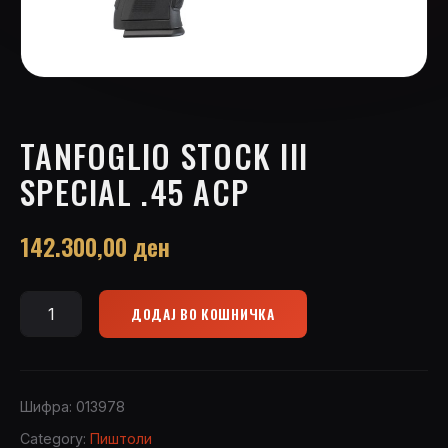
TANFOGLIO STOCK III
SPECIAL .45 ACP
142.300,00
ден
ДОДАЈ ВО КОШНИЧКА
Tanfoglio
Stock
III
Special
Шифра:
013978
.45
Category:
Пиштоли