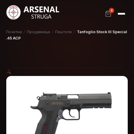
0
Почетна
/
Продавница
/
Пиштоли
/
Tanfoglio Stock III Special
.45 ACP
🔍