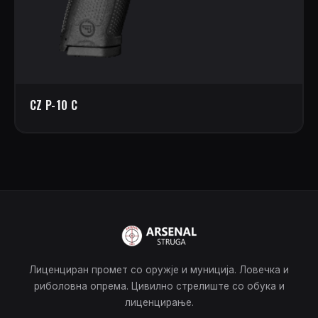
CZ P-10 C
Лиценциран промет со оружје и муниција. Ловечка и
риболовна опрема. Цивилно стрелиште со обука и
лиценцирање.