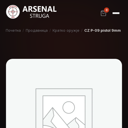
0
Почетна
/
Продавница
/
Кратко оружје
/
CZ P-09 pistol 9mm