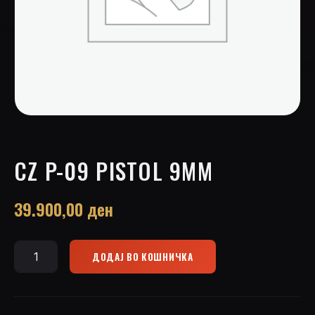
CZ P-09 PISTOL 9MM
39.900,00
ден
ДОДАЈ ВО КОШНИЧКА
CZ
P-
09