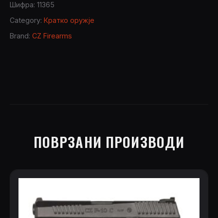
pistol
Шифра:
11365
9mm
Category:
Кратко оружје
quantity
Brand:
CZ Firearms
ПОВРЗАНИ ПРОИЗВОДИ