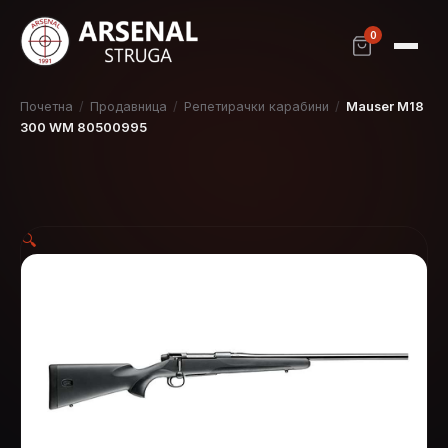
0
Почетна
/
Продавница
/
Репетирачки карабини
/
Mauser M18
300 WM 80500995
🔍