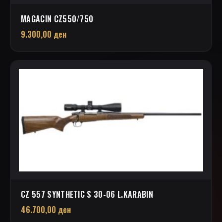
MAGACIN CZ550/750
9.300,00
ден
CZ 557 SYNTHETIC S 30-06 L.KARABIN
46.700,00
ден