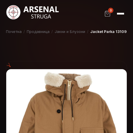
0
Почетна
/
Продавница
/
Јакни и Блузони
/
Jacket Parka 13109
🔍