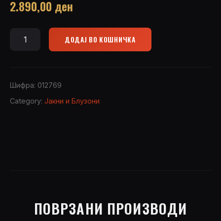
2.890,00
ден
ДОДАЈ ВО КОШНИЧКА
Jacket
Parka
13109
quantity
Шифра:
012769
Category:
Јакни и Блузони
ПОВРЗАНИ ПРОИЗВОДИ