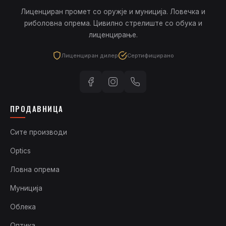
Лиценциран промет со оружје и муниција. Ловечка и
риболовна опрема. Цивилно стрелиште со обука и
лиценцирање.
Лиценциран дилер
Сертифицирано
ПРОДАВНИЦА
Сите производи
Optics
Ловна опрема
Муниција
Облека
Оптика