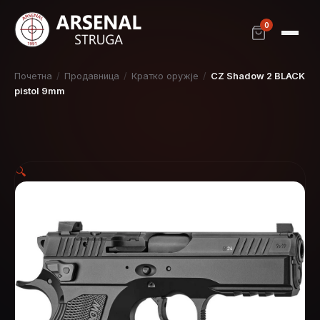
0
Почетна
/
Продавница
/
Кратко оружје
/
CZ Shadow 2 BLACK
pistol 9mm
🔍