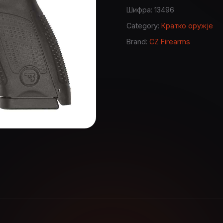
Шифра:
13496
Category:
Кратко оружје
Brand:
CZ Firearms