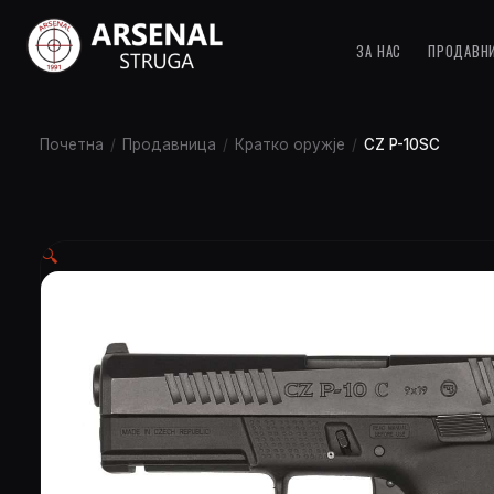
ЗА НАС
ПРОДАВН
Почетна
/
Продавница
/
Кратко оружје
/
CZ P-10SC
🔍