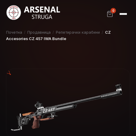
0
Почетна
/
Продавница
/
Репетирачки карабини
/
CZ
Accesories CZ 457 IWA Bundle
🔍