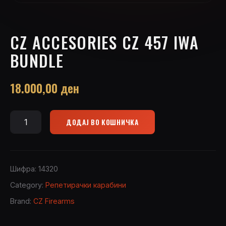
CZ ACCESORIES CZ 457 IWA
BUNDLE
18.000,00
ден
ДОДАЈ ВО КОШНИЧКА
CZ
Accesories
CZ
457
Шифра:
14320
IWA
Category:
Репетирачки карабини
Bundle
Brand:
CZ Firearms
quantity