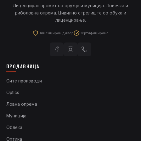
Лиценциран промет со оружје и муниција. Ловечка и
риболовна опрема. Цивилно стрелиште со обука и
лиценцирање.
Лиценциран дилер
Сертифицирано
ПРОДАВНИЦА
Сите производи
Optics
Ловна опрема
Муниција
Облека
Оптика