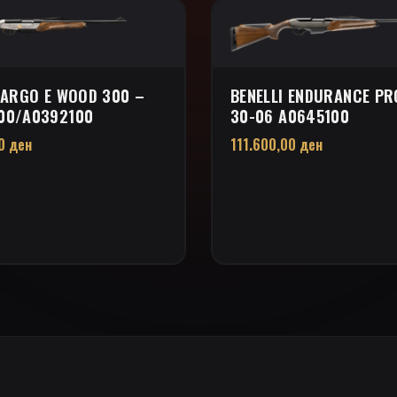
 ARGO E WOOD 300 –
BENELLI ENDURANCE P
00/A0392100
30-06 A0645100
00
ден
111.600,00
ден