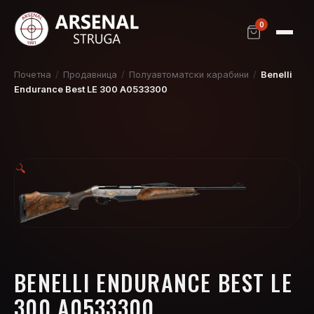
0
Почетна
/
Продавница
/
Полуавтоматски карабини
/
Benelli
Endurance Best LE 300 A0533300
🔍
BENELLI ENDURANCE BEST LE
300 A0533300