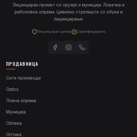
Лиценциран промет со оружје и муниција. Ловечка и
риболовна опрема. Цивилно стрелиште со обука и
лиценцирање.
Лиценциран дилер
Сертифицирано
ПРОДАВНИЦА
Сите производи
Optics
Ловна опрема
Муниција
Облека
Оптика