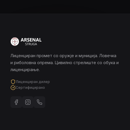
Лиценциран промет со оружје и муниција. Ловечка
и риболовна опрема. Цивилно стрелиште со обука и
лиценцирање.
Лиценциран дилер
Сертифицирано