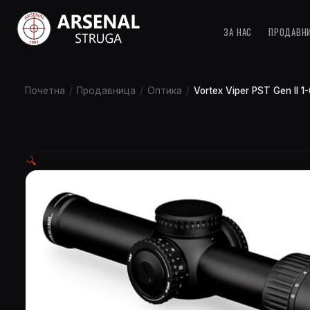
ЗА НАС
ПРОДАВН
Почетна
/
Продавница
/
Оптика
/
Vortex Viper PST Gen II
🔍