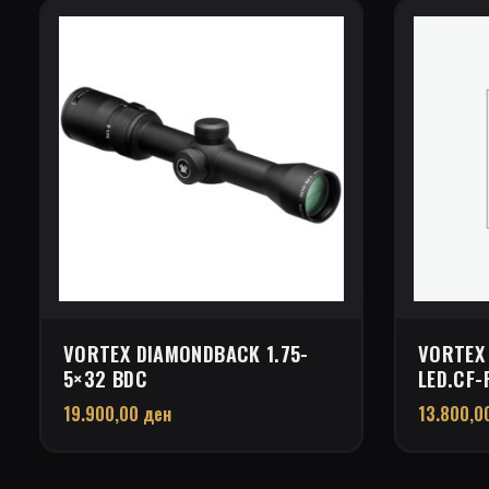
VORTEX DIAMONDBACK 1.75-
VORTEX
5×32 BDC
LED.CF-
19.900,00
ден
13.800,0