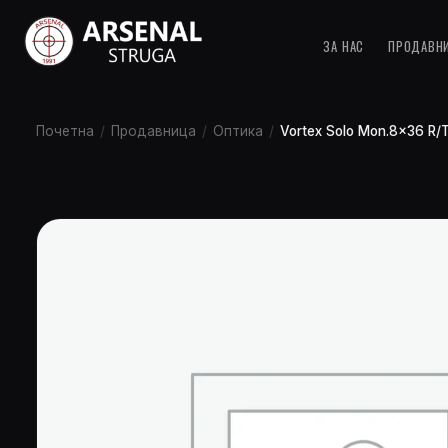
ЗА НАС
ПРОДАВН
Почетна
/
Продавница
/
Оптика
/
Vortex Solo Mon.8×36 R