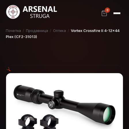
0
Почетна
/
Продавница
/
Оптика
/
Vortex Crossfire II 4-12×44
Plex (CF2-31013)
🔍