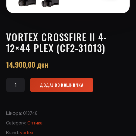
VORTEX CROSSFIRE II 4-
12×44 PLEX (CF2-31013)
14.900,00
ден
ДОДАЈ ВО КОШНИЧКА
Vortex
Crossfire
II
4-
Шифра:
013748
12x44
Category:
Оптика
Plex
Brand:
vortex