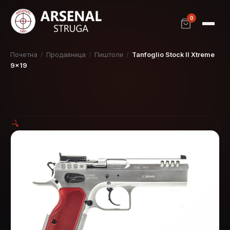
0
Почетна
/
Продавница
/
Пиштоли
/
Tanfoglio Stock II Xtreme
9×19
🔍