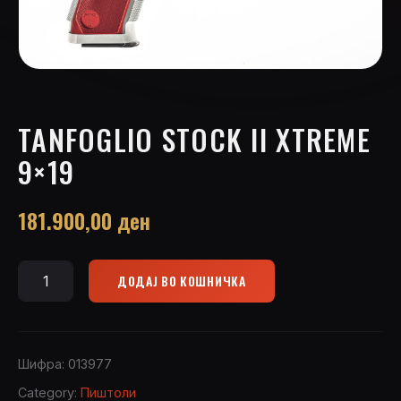
TANFOGLIO STOCK II XTREME
9×19
181.900,00
ден
ДОДАЈ ВО КОШНИЧКА
Tanfoglio
Stock
II
Xtreme
Шифра:
013977
9x19
Category:
Пиштоли