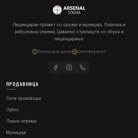
Лиценциран промет со оружје и муниција. Ловечка и
риболовна опрема. Цивилно стрелиште со обука и
лиценцирање.
Лиценциран дилер
Сертифицирано
ПРОДАВНИЦА
Сите производи
Optics
Ловна опрема
Муниција