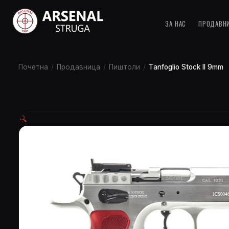
ЗА НАС
ПРОДАВН
Почетна
/
Продавница
/
Пиштоли
/
Tanfoglio Stock II 9mm
🔍