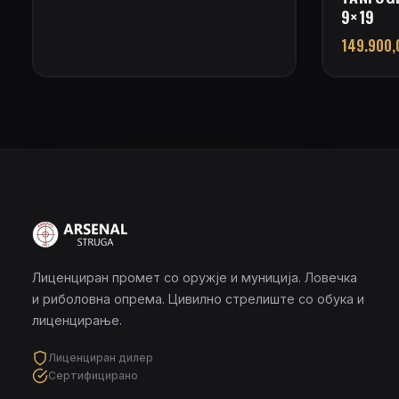
9×19
149.900
Лиценциран промет со оружје и муниција. Ловечка
и риболовна опрема. Цивилно стрелиште со обука и
лиценцирање.
Лиценциран дилер
Сертифицирано