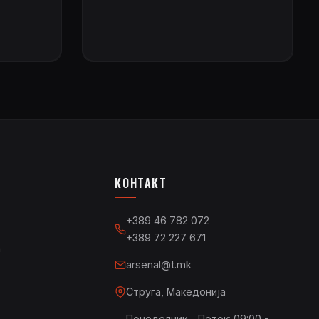
КОНТАКТ
+389 46 782 072
+389 72 227 671
а
arsenal@t.mk
Струга, Македонија
Понеделник - Петок: 09:00 -