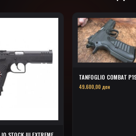
TANFOGLIO COMBAT P1
49.600,00
ден
IO STOCK III EXTREME