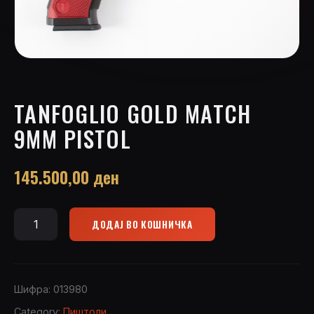
TANFOGLIO GOLD MATCH
9MM PISTOL
145.500,00
ден
ДОДАЈ ВО КОШНИЧКА
Tanfoglio
Gold
Match
9mm
Шифра:
013980
Pistol
Category:
Пиштоли