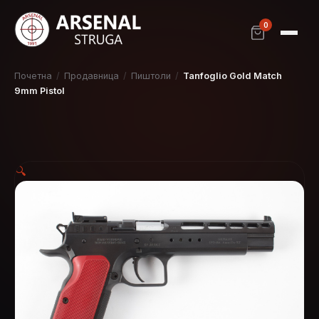
0
Почетна
/
Продавница
/
Пиштоли
/
Tanfoglio Gold Match
9mm Pistol
🔍