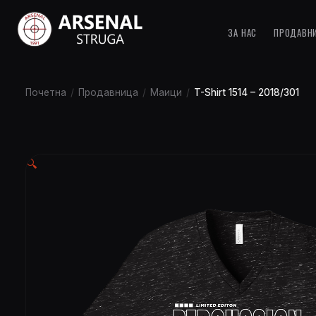
ЗА НАС
ПРОДАВН
Почетна
/
Продавница
/
Маици
/
T-Shirt 1514 – 2018/301
🔍