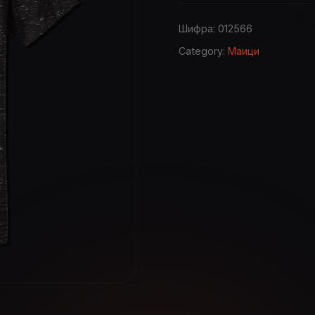
1514
-
Шифра:
012566
2018/301
Category:
Маици
quantity