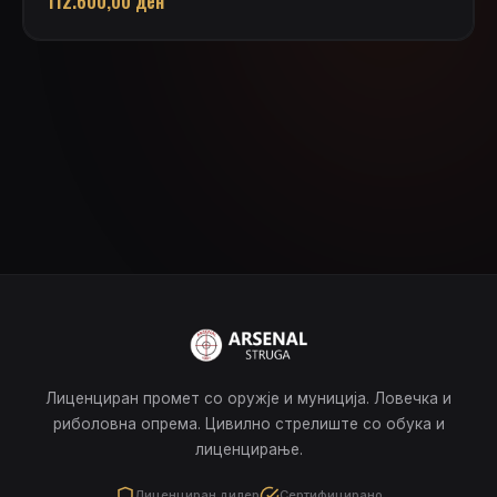
112.600,00
ден
Лиценциран промет со оружје и муниција. Ловечка и
риболовна опрема. Цивилно стрелиште со обука и
лиценцирање.
Лиценциран дилер
Сертифицирано