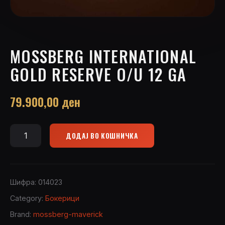
MOSSBERG INTERNATIONAL
GOLD RESERVE O/U 12 GA
79.900,00
ден
ДОДАЈ ВО КОШНИЧКА
Mossberg
International
Gold
Reserve
Шифра:
014023
O/U
Category:
Бокерици
12
Brand:
mossberg-maverick
GA