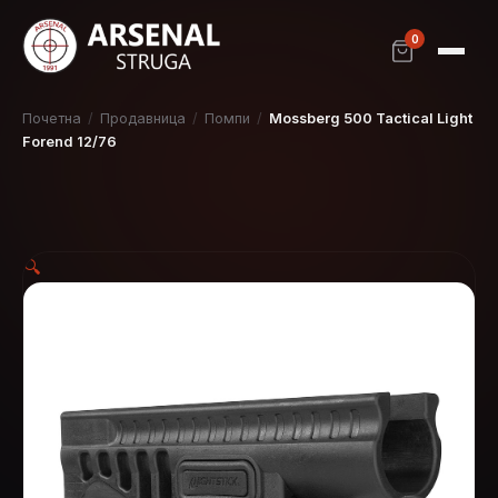
0
Почетна
/
Продавница
/
Помпи
/
Mossberg 500 Tactical Light
Forend 12/76
🔍