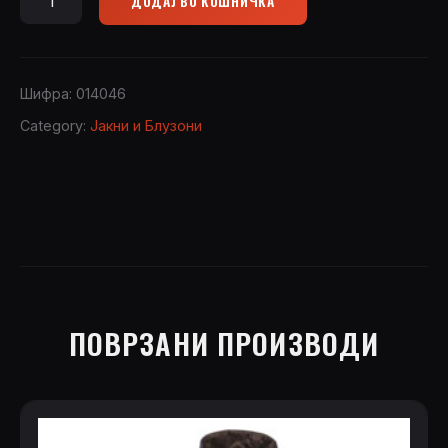
ДОДАЈ ВО КОШНИЧКА
Jacket
Sherpa
Grizzly
PHPO014
Шифра:
014046
quantity
Category:
Јакни и Блузони
ПОВРЗАНИ ПРОИЗВОДИ