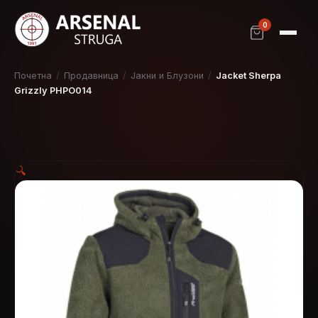
0
Почетна
/
Продавница
/
Јакни и Блузони
/
Jacket Sherpa
Grizzly PHPO014
🔍