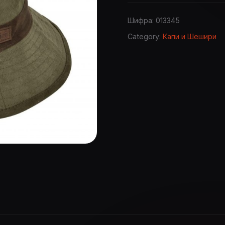
sesir
3458
Шифра:
013345
quantity
Category:
Капи и Шешири