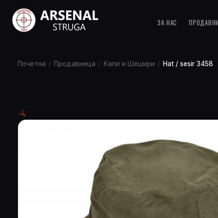
ЗА НАС
ПРОДАВН
Почетна
/
Продавница
/
Капи и Шешири
/
Hat / sesir 3458
🔍