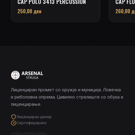
CAP POLO 3413 PERCUSSION
CAP FL
250,00
ден
260,00
д
Лиценциран промет со оружје и муниција. Ловечка
и риболовна опрема. Цивилно стрелиште со обука и
лиценцирање.
Лиценциран дилер
Сертифицирано