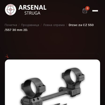
0
Почетна
/
Продавница
/
Ловна опрема
/
Drzac za CZ 550
/557 30 mm 2D.
🔍