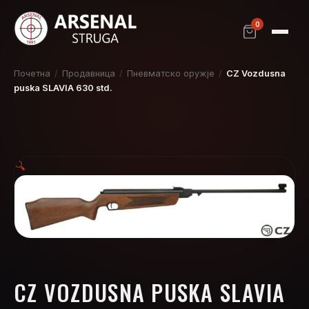
0
Почетна
/
Продавница
/
Пневматско оружје
/
CZ Vozdusna
puska SLAVIA 630 std.
🔍
CZ VOZDUSNA PUSKA SLAVIA