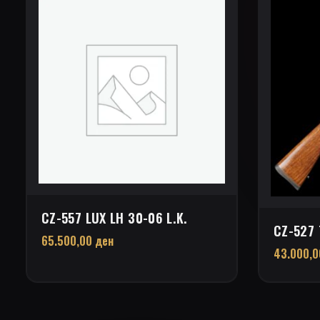
CZ-557 LUX LH 30-06 L.K.
CZ-527 
65.500,00
ден
43.000,