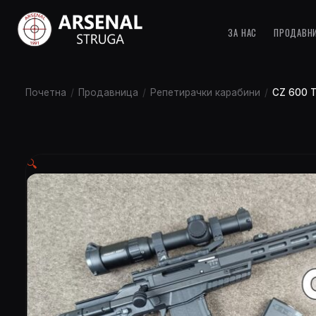
ЗА НАС
ПРОДАВН
Почетна
/
Продавница
/
Репетирачки карабини
/
CZ 600 T
🔍