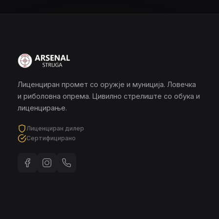
Лиценциран промет со оружје и муниција. Ловечка
и риболовна опрема. Цивилно стрелиште со обука и
лиценцирање.
Лиценциран дилер
Сертифицирано