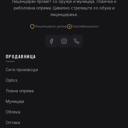
Лиценциран промет со оружје и муниција. Ловечка и
риболовна опрема. Цивилно стрелиште со обука и
лиценцирање.
Лиценциран дилер
Сертифицирано
ПРОДАВНИЦА
Сите производи
Optics
Ловна опрема
Муниција
Облека
Оптика