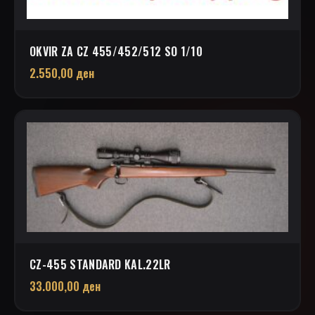
OKVIR ZA CZ 455/452/512 SO 1/10
2.550,00
ден
CZ-455 STANDARD KAL.22LR
33.000,00
ден