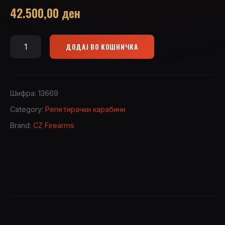
42.500,00
ден
ДОДАЈ ВО КОШНИЧКА
CZ
457
LUX
22LR
Шифра:
13669
quantity
Category:
Репетирачки карабини
Brand:
CZ Firearms