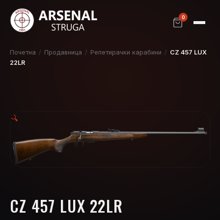
0
Почетна
/
Продавница
/
Репетирачки карабини
/
CZ 457 LUX
22LR
🔍
CZ 457 LUX 22LR