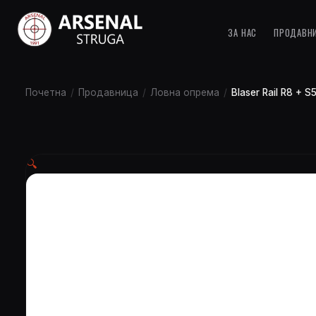
ЗА НАС
ПРОДАВН
Почетна
/
Продавница
/
Ловна опрема
/
Blaser Rail R8 + 
🔍