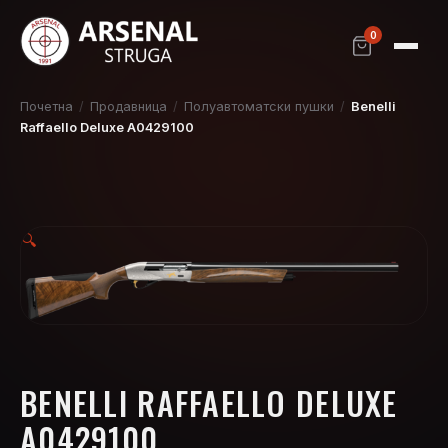
0
Почетна
/
Продавница
/
Полуавтоматски пушки
/
Benelli
Raffaello Deluxe A0429100
🔍
BENELLI RAFFAELLO DELUXE
A0429100