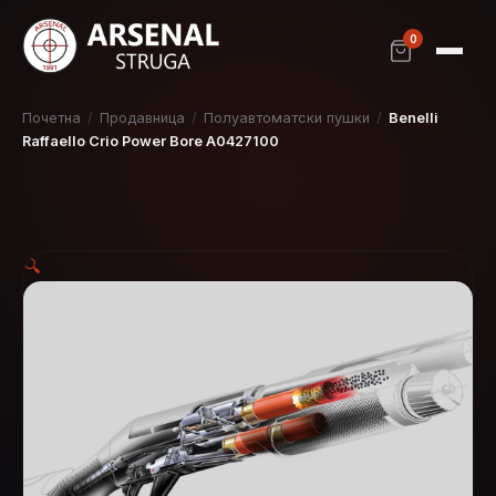
0
Почетна
/
Продавница
/
Полуавтоматски пушки
/
Benelli
Raffaello Crio Power Bore A0427100
🔍