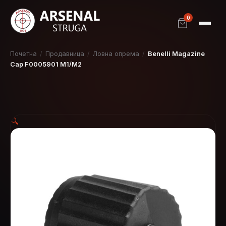
0
Почетна
/
Продавница
/
Ловна опрема
/
Benelli Magazine
Cap F0005901 M1/M2
🔍