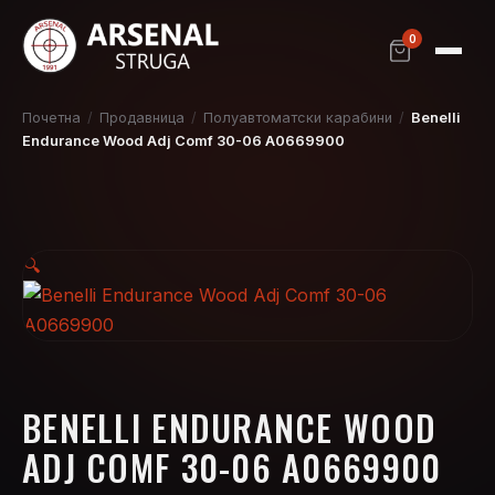
0
Почетна
/
Продавница
/
Полуавтоматски карабини
/
Benelli
Endurance Wood Adj Comf 30-06 A0669900
🔍
BENELLI ENDURANCE WOOD
ADJ COMF 30-06 A0669900