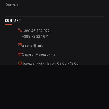
Контакт
КОНТАКТ
+389 46 782 072
+389 72 227 671
arsenal@t.mk
Струга, Македонија
Понеделник - Петок: 09:00 - 19:00
Сабота: 09:00 - 17:00
Недела: Затворено
© 2026 Arsenal.mk - Сите права се задржани.
Website by
Antonio Mitreski
Политика за приватност
Услови за користење