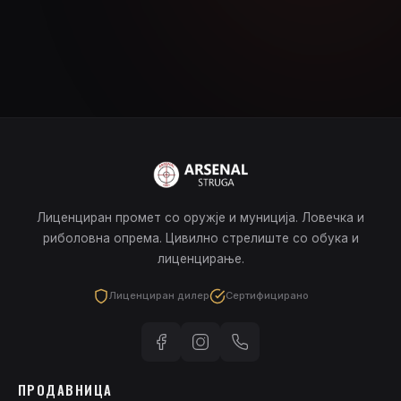
Лиценциран промет со оружје и муниција. Ловечка и
риболовна опрема. Цивилно стрелиште со обука и
лиценцирање.
Лиценциран дилер
Сертифицирано
ПРОДАВНИЦА