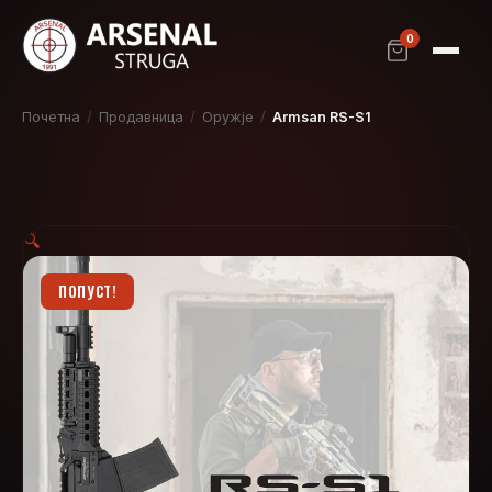
0
Почетна
/
Продавница
/
Оружје
/
Armsan RS-S1
🔍
ПОПУСТ!