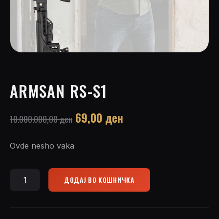
ARMSAN RS-S1
Original
Current
69,00
ден
10.000.000,00
ден
price
price
Ovde nesho vaka
was:
is:
10.000.000,00 ден.
69,00 ден.
ДОДАЈ ВО КОШНИЧКА
Armsan
RS-
S1