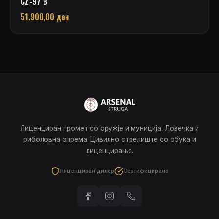
CZ-97 B
51.900,00
ден
Лиценциран промет со оружје и муниција. Ловечка и
риболовна опрема. Цивилно стрелиште со обука и
лиценцирање.
Лиценциран дилер
Сертифицирано