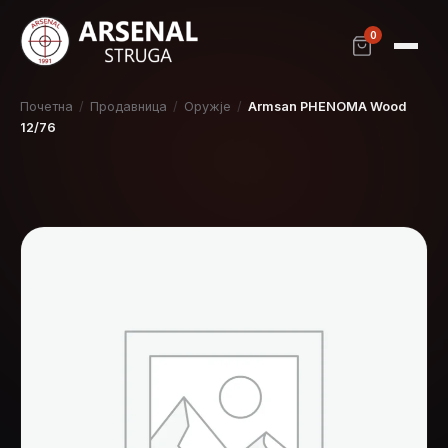
0
Почетна
/
Продавница
/
Оружје
/
Armsan PHENOMA Wood
12/76