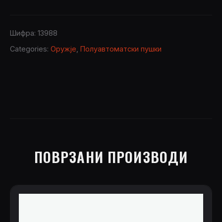
PHENOMA
Wood
12/76
Шифра:
13988
quantity
Categories:
Оружје
,
Полуавтоматски пушки
ПОВРЗАНИ ПРОИЗВОДИ