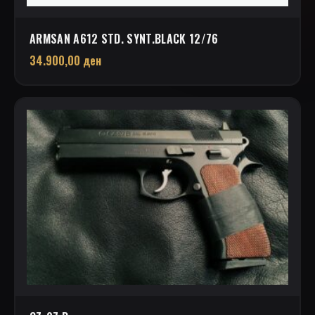
ARMSAN A612 STD. SYNT.BLACK 12/76
34.900,00
ден