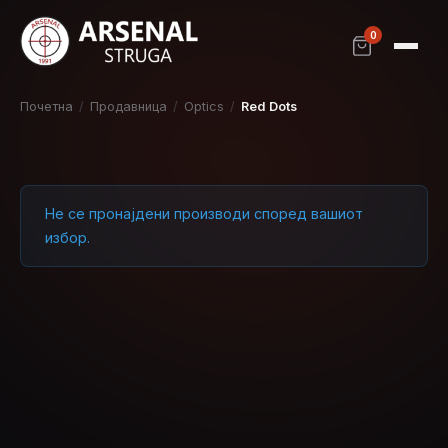
0
Почетна
/
Продавница
/
Optics
/
Red Dots
Не се пронајдени производи според вашиот
избор.