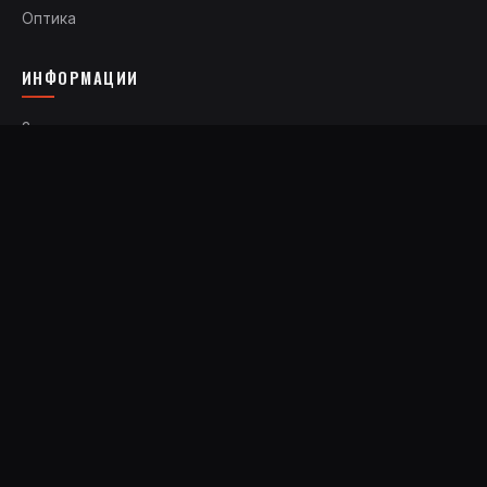
Оптика
ИНФОРМАЦИИ
За нас
Достава и враќања
Лиценцирање
ЧПП
Контакт
КОНТАКТ
+389 46 782 072
+389 72 227 671
arsenal@t.mk