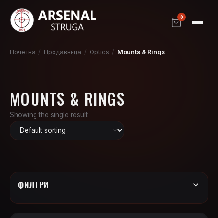
0
Почетна
/
Продавница
/
Optics
/
Mounts & Rings
MOUNTS & RINGS
Showing the single result
ФИЛТРИ